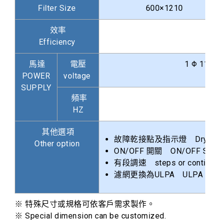
Filter Size
600×1210
效率
0.3μm
Efficiency
馬達
電壓
1 Φ 110V /2
POWER
voltage
SUPPLY
頻率
HZ
其他選項
故障乾接點及指示燈 Dry contact
Other option
ON/OFF 開關 ON/OFF Swit
有段調速 steps or continuous
濾網更換為ULPA ULPA Filte
※ 特殊尺寸或規格可依客戶需求製作。
※ Special dimension can be customized.