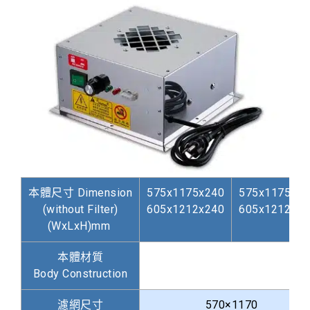
本體尺寸 Dimension
575x1175x240
575x1175x16
(without Filter)
605x1212x240
605x1212x16
(WxLxH)mm
本體材質
S
Body Construction
濾網尺寸
570×1170