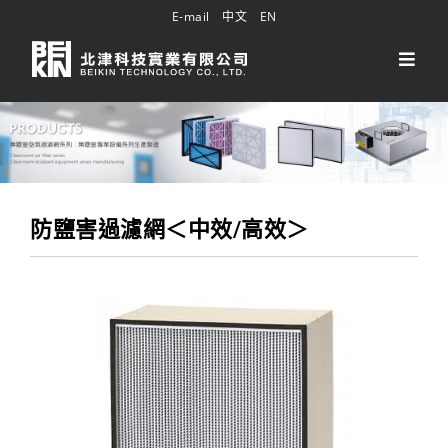
E-mail
中文
EN
防鹽害過濾網＜中效/高效＞